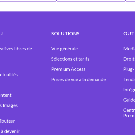
U
SOLUTIONS
OUTI
atives libres de
Vue générale
Medi
Sélections et tarifs
Droit
Premium Access
Plug-
ctualités
Prises de vue à la demande
Tenda
Intég
ntent
Guide
ns Images
Centr
Prem
ibuteur
à devenir