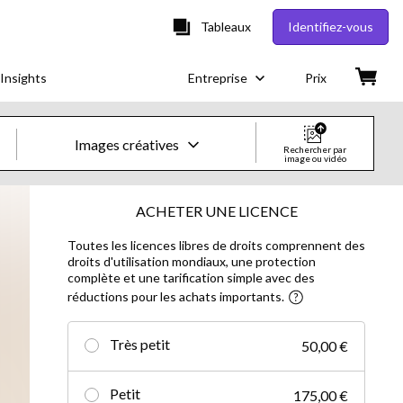
Tableaux
Identifiez-vous
Insights
Entreprise
Prix
Images créatives
Rechercher par
image ou vidéo
Images & vidéos créatives
ACHETER UNE LICENCE
Toutes les licences libres de droits comprennent des
Images
droits d'utilisation mondiaux, une protection
complète et une tarification simple avec des
Images créatives
réductions pour les achats importants.
Photos d'actualités
Très petit
50,00 €
Vidéos
Petit
175,00 €
Vidéos créatives