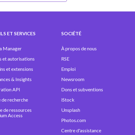
LS ET SERVICES
SOCIÉTÉ
a Manager
À propos de nous
s et autorisations
RSE
ins et extensions
Emploi
nces & Insights
Newsroom
ration API
Dons et subventions
 de recherche
iStock
e de ressources
Unsplash
ium Access
Photos.com
Centre d'assistance