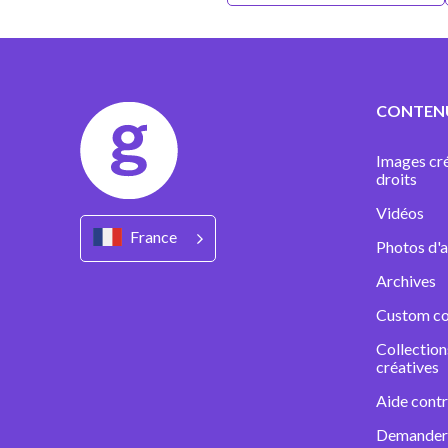
CONTEN
Images cré
droits
Vidéos
France
Photos d'a
Archives
Custom co
Collectio
créatives
Aide contr
Demander 