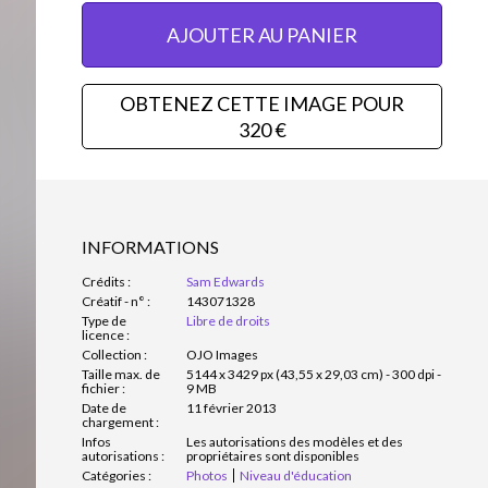
AJOUTER AU PANIER
OBTENEZ CETTE IMAGE POUR
320 €
INFORMATIONS
Crédits :
Sam Edwards
Créatif - n° :
143071328
Type de
Libre de droits
licence :
Collection :
OJO Images
Taille max. de
5144 x 3429 px (43,55 x 29,03 cm) - 300 dpi -
fichier :
9 MB
Date de
11 février 2013
chargement :
Infos
Les autorisations des modèles et des
autorisations :
propriétaires sont disponibles
Catégories :
Photos
Niveau d'éducation