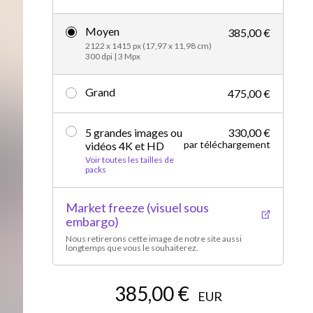
Vidéos d’actualités
Moyen
385,00 €
2122 x 1415 px (17,97 x 11,98 cm)
300 dpi | 3 Mpx
Grand
475,00 €
5 grandes images ou
330,00 €
par téléchargement
vidéos 4K et HD
Voir toutes les tailles de
packs
Market freeze (visuel sous
embargo)
Nous retirerons cette image de notre site aussi
longtemps que vous le souhaiterez.
385,00 €
EUR