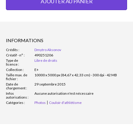
AJOUTER AU PANIER
INFORMATIONS
Crédits :
Dmytro Aksonov
Créatif - n° :
490251206
Type de
Libre de droits
licence :
Collection :
E+
Taille max. de
10000 x 5000 px (84,67 x 42,33 cm) - 300 dpi - 42 MB
fichier :
Date de
29 septembre 2015
chargement :
Infos
Aucune autorisation n'est nécessaire
autorisations :
Catégories :
Photos
Couloir d'athlétisme