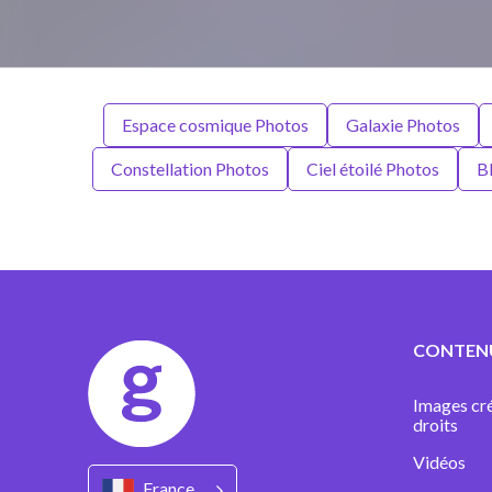
Espace cosmique Photos
Galaxie Photos
Constellation Photos
Ciel étoilé Photos
B
CONTEN
Images cré
droits
Vidéos
France