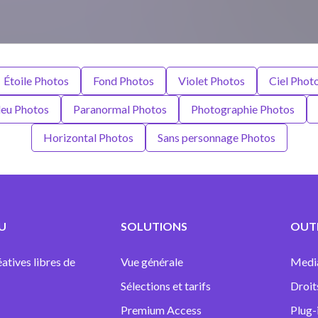
Étoile Photos
Fond Photos
Violet Photos
Ciel Phot
leu Photos
Paranormal Photos
Photographie Photos
Horizontal Photos
Sans personnage Photos
U
SOLUTIONS
OUTI
atives libres de
Vue générale
Medi
Sélections et tarifs
Droit
Premium Access
Plug-