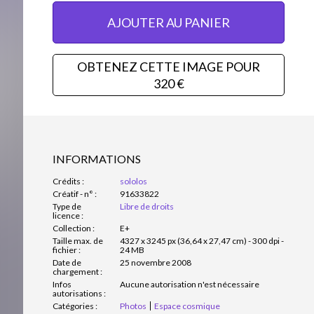
AJOUTER AU PANIER
OBTENEZ CETTE IMAGE POUR
320 €
INFORMATIONS
Crédits :
sololos
Créatif - n° :
91633822
Type de
Libre de droits
licence :
Collection :
E+
Taille max. de
4327 x 3245 px (36,64 x 27,47 cm) - 300 dpi -
fichier :
24 MB
Date de
25 novembre 2008
chargement :
Infos
Aucune autorisation n'est nécessaire
autorisations :
Catégories :
Photos
Espace cosmique