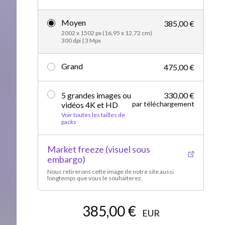
Vidéos d’actualités
Moyen
385,00 €
2002 x 1502 px (16,95 x 12,72 cm)
300 dpi | 3 Mpx
Grand
475,00 €
5 grandes images ou
330,00 €
par téléchargement
vidéos 4K et HD
Voir toutes les tailles de
packs
Market freeze (visuel sous
embargo)
Nous retirerons cette image de notre site aussi
longtemps que vous le souhaiterez.
385,00 €
EUR