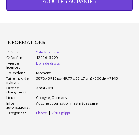
AJOUTER AU PANIER
INFORMATIONS
Crédits :
Yulia Reznikov
Créatif - n° :
1222615990
Type de
Libre de droits
licence :
Collection :
Moment
Taille max. de
5878 x 3918 px (49,77 x 33,17 cm) - 300 dpi - 7 MB
fichier :
Date de
3 mai 2020
chargement :
Lieu :
Cologne, Germany
Infos
Aucune autorisation n'est nécessaire
autorisations :
Catégories :
Photos
Virus grippal