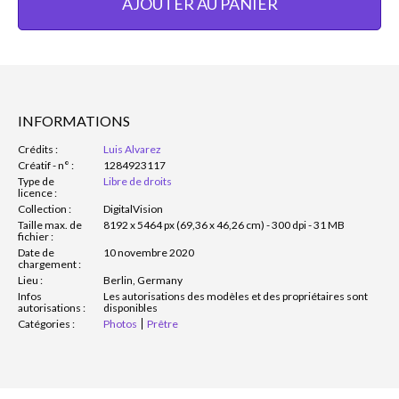
AJOUTER AU PANIER
INFORMATIONS
Crédits :
Luis Alvarez
Créatif - n° :
1284923117
Type de
Libre de droits
licence :
Collection :
DigitalVision
Taille max. de
8192 x 5464 px (69,36 x 46,26 cm) - 300 dpi - 31 MB
fichier :
Date de
10 novembre 2020
chargement :
Lieu :
Berlin, Germany
Infos
Les autorisations des modèles et des propriétaires sont
autorisations :
disponibles
Catégories :
Photos
Prêtre