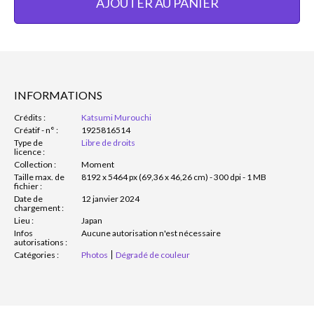
AJOUTER AU PANIER
INFORMATIONS
Crédits :
Katsumi Murouchi
Créatif - n° :
1925816514
Type de
Libre de droits
licence :
Collection :
Moment
Taille max. de
8192 x 5464 px (69,36 x 46,26 cm) - 300 dpi - 1 MB
fichier :
Date de
12 janvier 2024
chargement :
Lieu :
Japan
Infos
Aucune autorisation n'est nécessaire
autorisations :
Catégories :
Photos
Dégradé de couleur