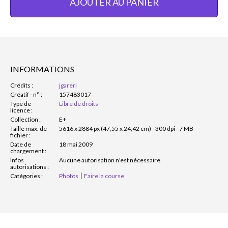
AJOUTER AU PANIER
INFORMATIONS
Crédits :
jgareri
Créatif - n° :
157483017
Type de
Libre de droits
licence :
Collection :
E+
Taille max. de
5616 x 2884 px (47,55 x 24,42 cm) - 300 dpi - 7 MB
fichier :
Date de
18 mai 2009
chargement :
Infos
Aucune autorisation n'est nécessaire
autorisations :
Catégories :
Photos
Faire la course