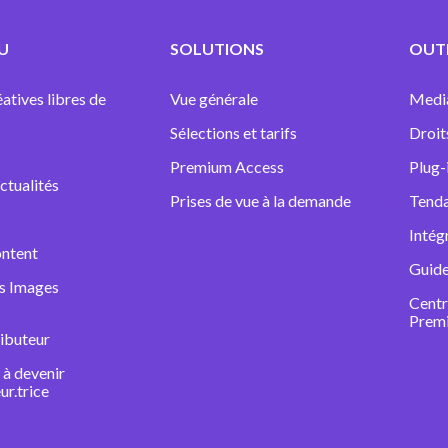
U
SOLUTIONS
OUTI
atives libres de
Vue générale
Medi
Sélections et tarifs
Droit
Premium Access
Plug-
ctualités
Prises de vue à la demande
Tenda
Intég
ntent
Guide
ns Images
Centr
Prem
ibuteur
à devenir
ur.trice