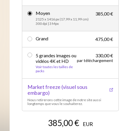
Vidéos d’actualités
Moyen
385,00 €
2125 x 1416 px (17,99 x 11,99 cm)
300 dpi | 3 Mpx
Grand
475,00 €
5 grandes images ou
330,00 €
par téléchargement
vidéos 4K et HD
Voir toutes les tailles de
packs
Market freeze (visuel sous
embargo)
Nous retirerons cette image de notre site aussi
longtemps que vous le souhaiterez.
385,00 €
EUR