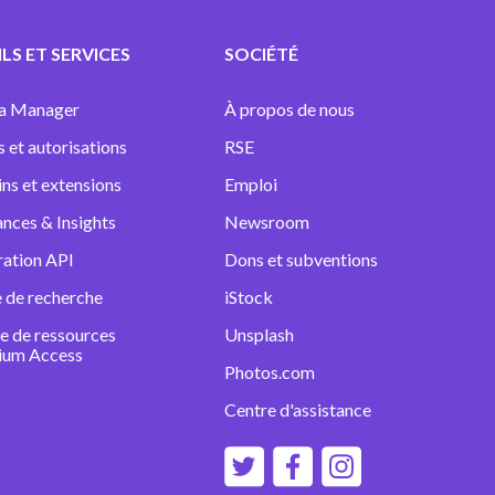
LS ET SERVICES
SOCIÉTÉ
a Manager
À propos de nous
s et autorisations
RSE
ins et extensions
Emploi
nces & Insights
Newsroom
ration API
Dons et subventions
 de recherche
iStock
e de ressources
Unsplash
ium Access
Photos.com
Centre d'assistance