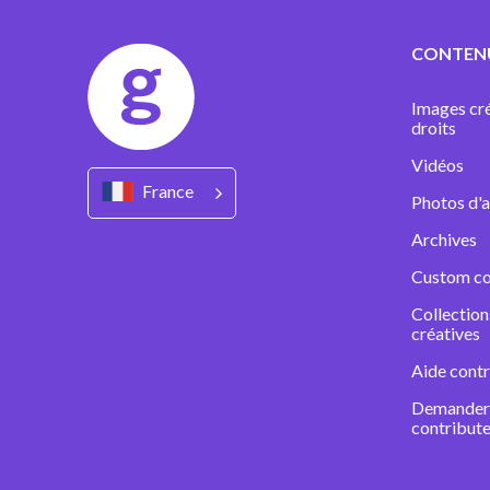
CONTEN
Images cré
droits
Vidéos
France
Photos d'a
Archives
Custom co
Collectio
créatives
Aide contr
Demander 
contribute