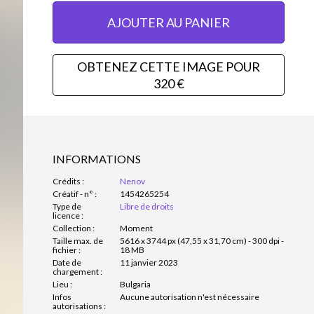
AJOUTER AU PANIER
OBTENEZ CETTE IMAGE POUR
320 €
INFORMATIONS
Crédits :
Nenov
Créatif - n° :
1454265254
Type de
Libre de droits
licence :
Collection :
Moment
Taille max. de
5616 x 3744 px (47,55 x 31,70 cm) - 300 dpi -
fichier :
18 MB
Date de
11 janvier 2023
chargement :
Lieu :
Bulgaria
Infos
Aucune autorisation n'est nécessaire
autorisations :