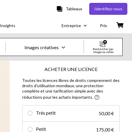
Tableaux
Identifiez-vous
Insights
Entreprise
Prix
Images créatives
Rechercher par
image ou vidéo
Images & vidéos créatives
ACHETER UNE LICENCE
Toutes les licences libres de droits comprennent des
Images
droits d'utilisation mondiaux, une protection
complète et une tarification simple avec des
Images créatives
réductions pour les achats importants.
Photos d'actualités
Très petit
50,00 €
Vidéos
Petit
175,00 €
Vidéos créatives