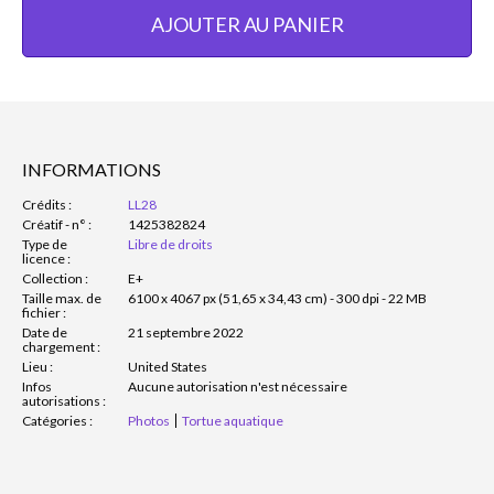
AJOUTER AU PANIER
INFORMATIONS
Crédits :
LL28
Créatif - n° :
1425382824
Type de
Libre de droits
licence :
Collection :
E+
Taille max. de
6100 x 4067 px (51,65 x 34,43 cm) - 300 dpi - 22 MB
fichier :
Date de
21 septembre 2022
chargement :
Lieu :
United States
Infos
Aucune autorisation n'est nécessaire
autorisations :
Catégories :
Photos
Tortue aquatique