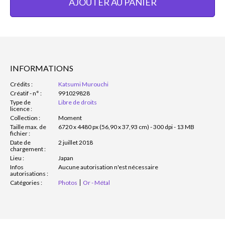
AJOUTER AU PANIER
INFORMATIONS
Crédits :
Katsumi Murouchi
Créatif - n° :
991029828
Type de
Libre de droits
licence :
Collection :
Moment
Taille max. de
6720 x 4480 px (56,90 x 37,93 cm) - 300 dpi - 13 MB
fichier :
Date de
2 juillet 2018
chargement :
Lieu :
Japan
Infos
Aucune autorisation n'est nécessaire
autorisations :
Catégories :
Photos
Or - Métal