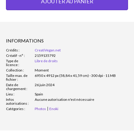
AJOUTER AU PANIER
INFORMATIONS
Crédits :
CreatiVegan.net
Créatif - n° :
2159135792
Type de
Libre de droits
licence :
Collection :
Moment
Taille max. de
6950 x 4912 px (58,84 x 41,59 cm) - 300 dpi - 11 MB
fichier :
Date de
26 juin 2024
chargement :
Lieu :
Spain
Infos
Aucune autorisation n'est nécessaire
autorisations :
Catégories :
Photos
Enoki