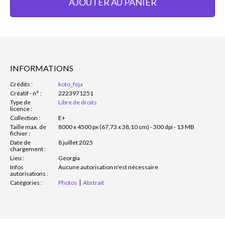
AJOUTER AU PANIER
INFORMATIONS
Crédits :
koto_feja
Créatif - n° :
2223971251
Type de
Libre de droits
licence :
Collection :
E+
Taille max. de
8000 x 4500 px (67,73 x 38,10 cm) - 300 dpi - 13 MB
fichier :
Date de
8 juillet 2025
chargement :
Lieu :
Georgia
Infos
Aucune autorisation n'est nécessaire
autorisations :
Catégories :
Photos
Abstrait