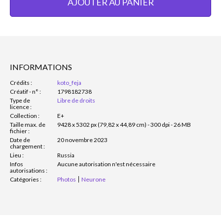
AJOUTER AU PANIER
INFORMATIONS
Crédits :
koto_feja
Créatif - n° :
1798182738
Type de
Libre de droits
licence :
Collection :
E+
Taille max. de
9428 x 5302 px (79,82 x 44,89 cm) - 300 dpi - 26 MB
fichier :
Date de
20 novembre 2023
chargement :
Lieu :
Russia
Infos
Aucune autorisation n'est nécessaire
autorisations :
Catégories :
Photos
Neurone