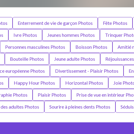
otos
Enterrement de vie de garçon Photos
Fête Photos
os
Ivre Photos
Jeunes hommes Photos
Trinquer Phot
Personnes masculines Photos
Boisson Photos
Amitié 
Bouteille Photos
Jeune adulte Photos
Réjouissance
ce européenne Photos
Divertissement - Plaisir Photos
En
os
Happy Hour Photos
Horizontal Photos
Joie Phot
aphie Photos
Plaisir Photos
Prise de vue en intérieur Ph
des adultes Photos
Sourire à pleines dents Photos
Séduis