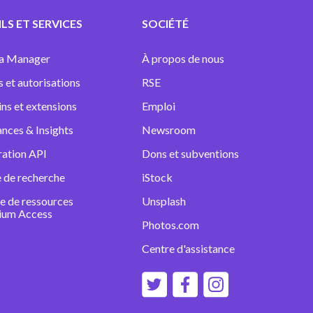
LS ET SERVICES
SOCIÉTÉ
a Manager
À propos de nous
s et autorisations
RSE
ins et extensions
Emploi
nces & Insights
Newsroom
ration API
Dons et subventions
 de recherche
iStock
e de ressources
Unsplash
ium Access
Photos.com
Centre d'assistance