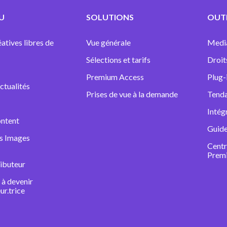
U
SOLUTIONS
OUTI
atives libres de
Vue générale
Medi
Sélections et tarifs
Droit
Premium Access
Plug-
ctualités
Prises de vue à la demande
Tenda
Intég
ntent
Guide
ns Images
Centr
Prem
ibuteur
à devenir
ur.trice