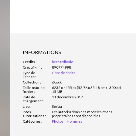
INFORMATIONS
Crédits :
bernardbodo
Créatif - n° :
890774998
Type de
Libre de droits
licence :
Collection :
iStock
Taille max. de
6232 x 4155 px (52,76 x 35,18 cm) - 300 dpi -
fichier :
15 MB
Date de
11 décembre 2017
chargement :
Lieu :
Serbia
Infos
Les autorisations des modèles et des
autorisations :
propriétaires sont disponibles
Catégories :
Photos
Hommes