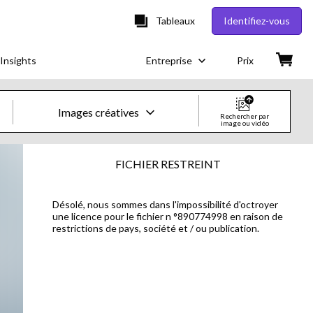
Tableaux
Identifiez-vous
Insights
Entreprise
Prix
Images créatives
Rechercher par
image ou vidéo
Images & vidéos créatives
FICHIER RESTREINT
Images
Désolé, nous sommes dans l'impossibilité d'octroyer
une licence pour le fichier n °890774998 en raison de
Images créatives
restrictions de pays, société et / ou publication.
Photos d'actualités
Vidéos
Vidéos créatives