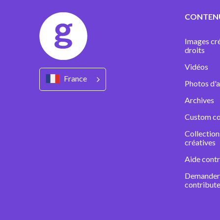
CONTEN
Images cré
droits
Vidéos
France
Photos d'a
Archives
Custom co
Collectio
créatives
Aide contr
Demander 
contribute