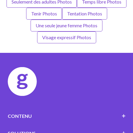
Seulement des adultes Photos
Temps libre Photos
Tenir Photos
Tentation Photos
Une seule jeune femme Photos
Visage expressif Photos
CONTENU