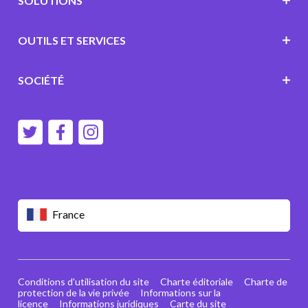
SOLUTIONS
OUTILS ET SERVICES
SOCIÉTÉ
France
Conditions d'utilisation du site
Charte éditoriale
Charte de
protection de la vie privée
Informations sur la
licence
Informations juridiques
Carte du site