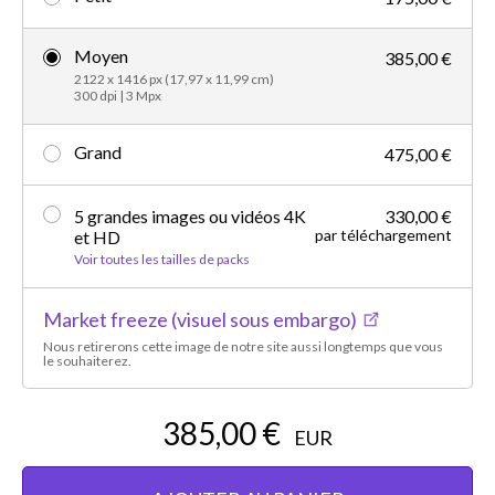
Moyen
385,00 €
2122 x 1416 px (17,97 x 11,99 cm)
300 dpi | 3 Mpx
Grand
475,00 €
5 grandes images ou vidéos 4K
330,00 €
par téléchargement
et HD
Voir toutes les tailles de packs
Market freeze (visuel sous embargo)
Nous retirerons cette image de notre site aussi longtemps que vous
le souhaiterez.
385,00 €
EUR