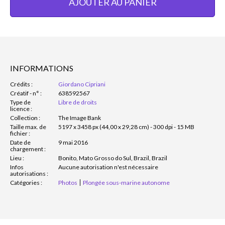
AJOUTER AU PANIER
INFORMATIONS
Crédits :
Giordano Cipriani
Créatif - n° :
638592567
Type de
Libre de droits
licence :
Collection :
The Image Bank
Taille max. de
5197 x 3458 px (44,00 x 29,28 cm) - 300 dpi - 15 MB
fichier :
Date de
9 mai 2016
chargement :
Lieu :
Bonito, Mato Grosso do Sul, Brazil, Brazil
Infos
Aucune autorisation n'est nécessaire
autorisations :
Catégories :
Photos
Plongée sous-marine autonome