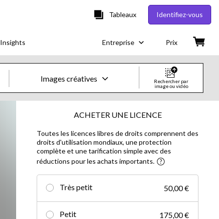
Tableaux
Identifiez-vous
Insights
Entreprise
Prix
Images créatives
Rechercher par
image ou vidéo
Images & vidéos créatives
ACHETER UNE LICENCE
Toutes les licences libres de droits comprennent des
Images
droits d'utilisation mondiaux, une protection
complète et une tarification simple avec des
Images créatives
réductions pour les achats importants.
Photos d'actualités
Très petit
50,00 €
Vidéos
Petit
175,00 €
Vidéos créatives