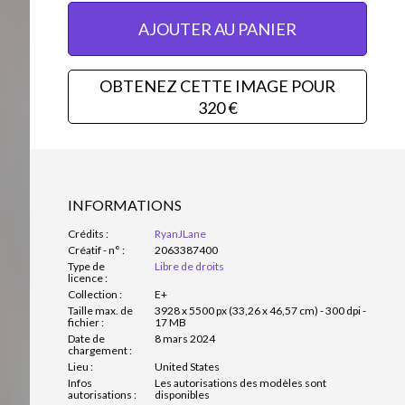
AJOUTER AU PANIER
OBTENEZ CETTE IMAGE POUR
320 €
INFORMATIONS
Crédits :
RyanJLane
Créatif - n° :
2063387400
Type de
Libre de droits
licence :
Collection :
E+
Taille max. de
3928 x 5500 px (33,26 x 46,57 cm) - 300 dpi -
fichier :
17 MB
Date de
8 mars 2024
chargement :
Lieu :
United States
Infos
Les autorisations des modèles sont
autorisations :
disponibles