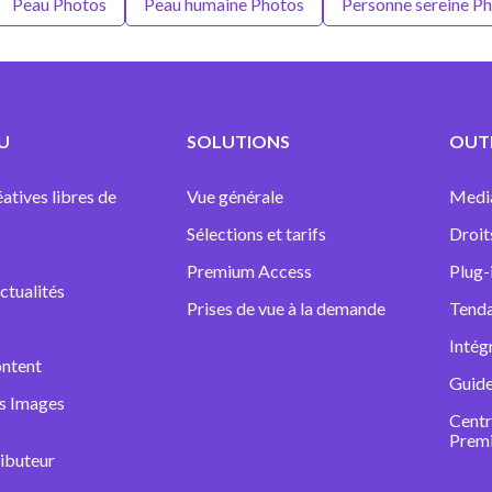
Peau Photos
Peau humaine Photos
Personne sereine P
U
SOLUTIONS
OUTI
atives libres de
Vue générale
Medi
Sélections et tarifs
Droit
Premium Access
Plug-
ctualités
Prises de vue à la demande
Tenda
Intég
ntent
Guide
ns Images
Centr
Prem
ibuteur