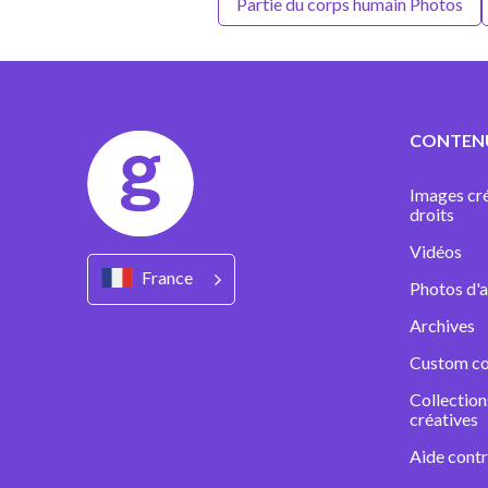
Partie du corps humain Photos
CONTEN
Images cré
droits
Vidéos
France
Photos d'a
Archives
Custom co
Collectio
créatives
Aide contr