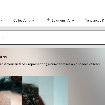
Collections
Solutions IA
Tendances & 
otos
rican American faces, representing a number of melanin shades of black