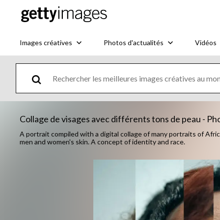
Images créatives
Photos d'actualités
Vidéos
Collage de visages avec différents tons de peau - Ph
A portrait compiled with a digital collage of many portraits of Af
men and women's skin. A concept of identity and race.