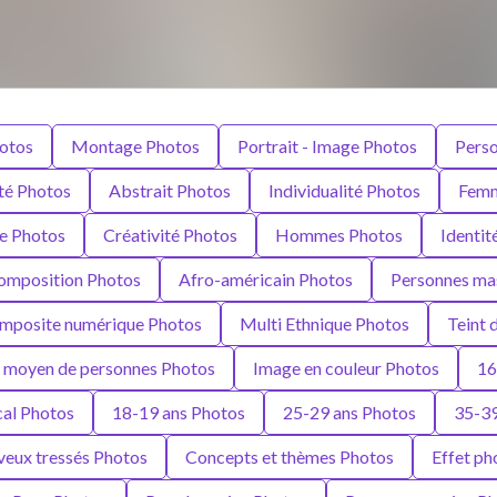
otos
Montage Photos
Portrait - Image Photos
Pers
té Photos
Abstrait Photos
Individualité Photos
Femm
e Photos
Créativité Photos
Hommes Photos
Identit
Composition Photos
Afro-américain Photos
Personnes ma
mposite numérique Photos
Multi Ethnique Photos
Teint 
 moyen de personnes Photos
Image en couleur Photos
16
cal Photos
18-19 ans Photos
25-29 ans Photos
35-39
eux tressés Photos
Concepts et thèmes Photos
Effet ph