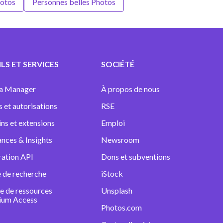
hotos
Personnes belles Photos
LS ET SERVICES
SOCIÉTÉ
a Manager
À propos de nous
s et autorisations
RSE
ins et extensions
Emploi
nces & Insights
Newsroom
ration API
Dons et subventions
 de recherche
iStock
e de ressources
Unsplash
ium Access
Photos.com