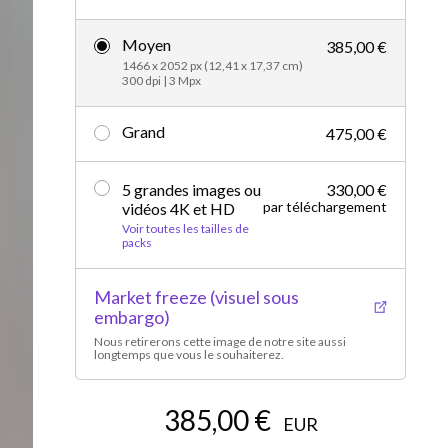
Vidéos d’actualités
Moyen
385,00 €
1466 x 2052 px (12,41 x 17,37 cm)
300 dpi | 3 Mpx
Grand
475,00 €
5 grandes images ou
330,00 €
par téléchargement
vidéos 4K et HD
Voir toutes les tailles de
packs
Market freeze (visuel sous
embargo)
Nous retirerons cette image de notre site aussi
longtemps que vous le souhaiterez.
385,00 €
EUR