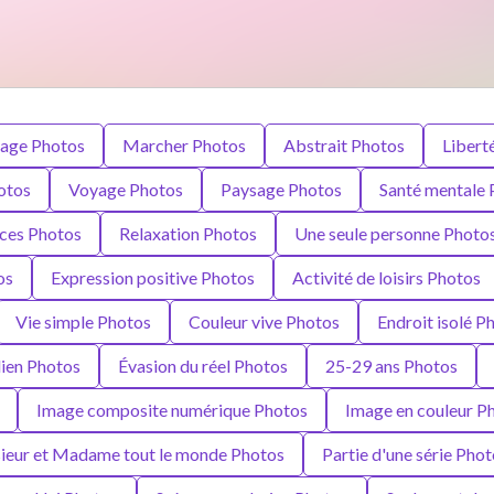
age Photos
Marcher Photos
Abstrait Photos
Libert
otos
Voyage Photos
Paysage Photos
Santé mentale 
ces Photos
Relaxation Photos
Une seule personne Photo
os
Expression positive Photos
Activité de loisirs Photos
Vie simple Photos
Couleur vive Photos
Endroit isolé P
dien Photos
Évasion du réel Photos
25-29 ans Photos
Image composite numérique Photos
Image en couleur P
eur et Madame tout le monde Photos
Partie d'une série Phot