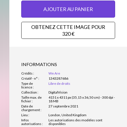
AJOUTER AU PANIER
OBTENEZ CETTE IMAGE POUR
320 €
INFORMATIONS
Crédits :
We Are
Créatif - n° :
1343287686
Type de
Libre de droits
licence :
Collection :
DigitalVision
Taille max. de
4151 x 4311 px (35,15 x 36,50 cm) - 300 dpi -
fichier :
18 MB
Date de
27 septembre 2021
chargement :
Lieu :
London, United Kingdom
Infos
Les autorisations des modèles sont
autorisations :
disponibles