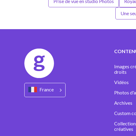
Prise de vue en studio Photos
Roya
Une se
CONTEN
Images cré
droits
Vidéos
France
Photos d'a
Archives
Custom co
Collectio
créatives