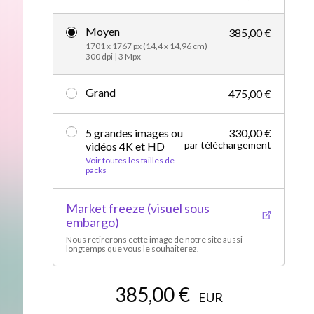
Vidéos d’actualités
Moyen
385,00 €
1701 x 1767 px (14,4 x 14,96 cm)
300 dpi | 3 Mpx
Grand
475,00 €
5 grandes images ou
330,00 €
par téléchargement
vidéos 4K et HD
Voir toutes les tailles de
packs
Market freeze (visuel sous
embargo)
Nous retirerons cette image de notre site aussi
longtemps que vous le souhaiterez.
385,00 €
EUR