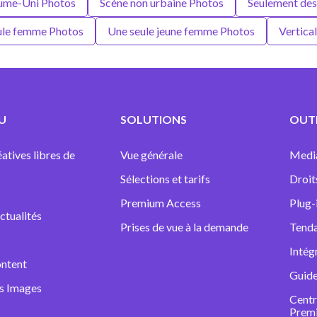
ume-Uni Photos
Scène non urbaine Photos
Seulement des
ule femme Photos
Une seule jeune femme Photos
Vertica
U
SOLUTIONS
OUTI
atives libres de
Vue générale
Medi
Sélections et tarifs
Droit
Premium Access
Plug-
ctualités
Prises de vue à la demande
Tenda
Intég
ntent
Guide
ns Images
Centr
Prem