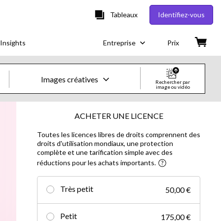
Tableaux
Identifiez-vous
Insights
Entreprise
Prix
Images créatives
Rechercher par
image ou vidéo
Images & vidéos créatives
ACHETER UNE LICENCE
Toutes les licences libres de droits comprennent des
Images
droits d'utilisation mondiaux, une protection
complète et une tarification simple avec des
Images créatives
réductions pour les achats importants.
Photos d'actualités
Très petit
50,00 €
Vidéos
Petit
175,00 €
Vidéos créatives