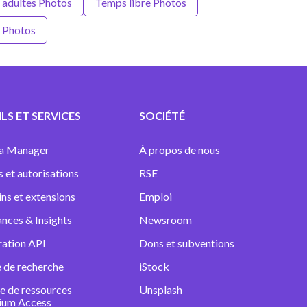
 adultes Photos
Temps libre Photos
l Photos
LS ET SERVICES
SOCIÉTÉ
a Manager
À propos de nous
s et autorisations
RSE
ins et extensions
Emploi
nces & Insights
Newsroom
ration API
Dons et subventions
 de recherche
iStock
e de ressources
Unsplash
ium Access