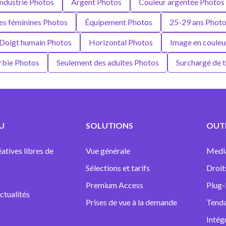
Industrie Photos
Argent Photos
Couleur argentée Photos
es féminines Photos
Équipement Photos
25-29 ans Phot
Doigt humain Photos
Horizontal Photos
Image en couleu
rbie Photos
Seulement des adultes Photos
Surchargé de t
U
SOLUTIONS
OUTI
atives libres de
Vue générale
Medi
Sélections et tarifs
Droit
Premium Access
Plug-
ctualités
Prises de vue à la demande
Tenda
Intég