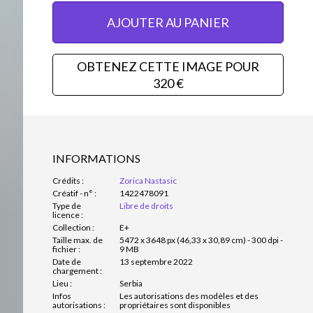
AJOUTER AU PANIER
OBTENEZ CETTE IMAGE POUR
320 €
INFORMATIONS
Crédits :
Zorica Nastasic
Créatif - n° :
1422478091
Type de
Libre de droits
licence :
Collection :
E+
Taille max. de
5472 x 3648 px (46,33 x 30,89 cm) - 300 dpi -
fichier :
9 MB
Date de
13 septembre 2022
chargement :
Lieu :
Serbia
Infos
Les autorisations des modèles et des
autorisations :
propriétaires sont disponibles