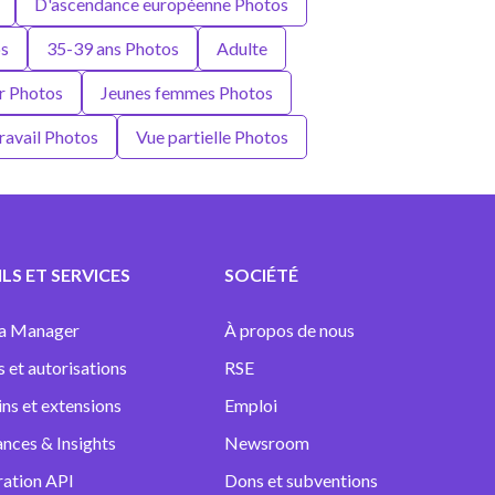
D'ascendance européenne Photos
os
35-39 ans Photos
Adulte
r Photos
Jeunes femmes Photos
ravail Photos
Vue partielle Photos
LS ET SERVICES
SOCIÉTÉ
a Manager
À propos de nous
s et autorisations
RSE
ins et extensions
Emploi
nces & Insights
Newsroom
ration API
Dons et subventions