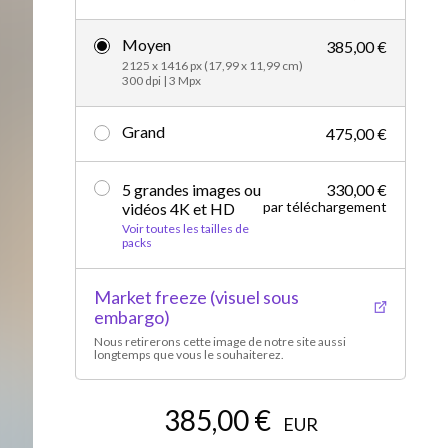
Vidéos d’actualités
Moyen
385,00 €
2125 x 1416 px (17,99 x 11,99 cm)
300 dpi | 3 Mpx
Grand
475,00 €
5 grandes images ou
330,00 €
par téléchargement
vidéos 4K et HD
Voir toutes les tailles de
packs
Market freeze (visuel sous
embargo)
Nous retirerons cette image de notre site aussi
longtemps que vous le souhaiterez.
385,00 €
EUR