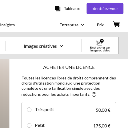
Tableaux
Identifiez-vous
Insights
Entreprise
Prix
Images créatives
Rechercher par
image ou vidéo
Images & vidéos créatives
ACHETER UNE LICENCE
Toutes les licences libres de droits comprennent des
Images
droits d'utilisation mondiaux, une protection
complète et une tarification simple avec des
Images créatives
réductions pour les achats importants.
Photos d'actualités
Très petit
50,00 €
Vidéos
Petit
175,00 €
Vidéos créatives