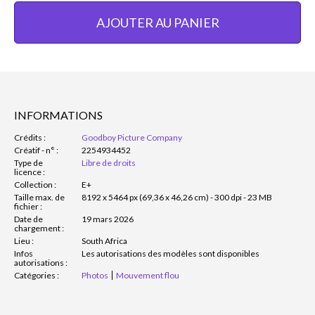
AJOUTER AU PANIER
INFORMATIONS
Crédits :
Goodboy Picture Company
Créatif - n° :
2254934452
Type de
Libre de droits
licence :
Collection :
E+
Taille max. de
8192 x 5464 px (69,36 x 46,26 cm) - 300 dpi - 23 MB
fichier :
Date de
19 mars 2026
chargement :
Lieu :
South Africa
Infos
Les autorisations des modèles sont disponibles
autorisations :
Catégories :
Photos
Mouvement flou