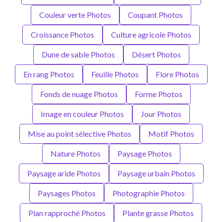
Couleur verte Photos
Coupant Photos
Croissance Photos
Culture agricole Photos
Dune de sable Photos
Désert Photos
En rang Photos
Feuille Photos
Flore Photos
Fonds de nuage Photos
Forme Photos
Image en couleur Photos
Jour Photos
Mise au point sélective Photos
Motif Photos
Nature Photos
Paysage Photos
Paysage aride Photos
Paysage urbain Photos
Paysages Photos
Photographie Photos
Plan rapproché Photos
Plante grasse Photos