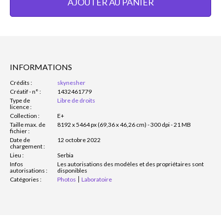
AJOUTER AU PANIER
INFORMATIONS
Crédits :
skynesher
Créatif - n° :
1432461779
Type de
Libre de droits
licence :
Collection :
E+
Taille max. de
8192 x 5464 px (69,36 x 46,26 cm) - 300 dpi - 21 MB
fichier :
Date de
12 octobre 2022
chargement :
Lieu :
Serbia
Infos
Les autorisations des modèles et des propriétaires sont
autorisations :
disponibles
Catégories :
Photos
Laboratoire