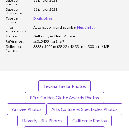
Date de
11 janvier 2026
création :
Date de
11 janvier 2026
chargement :
Type de
Droits gérés
licence :
Infos
Autorisation non disponible.
Plus d'infos
autorisations :
Source :
Getty Images North America
Référence :
as013455_4ar24sf7
Taille max. de
3333 x 5000 px (28,22 x 42,33 cm) - 300 dpi - 6 MB
fichier :
Teyana Taylor Photos
83rd Golden Globe Awards Photos
Arrivée Photos
Arts Culture et Spectacles Photos
Beverly Hills Photos
Californie Photos