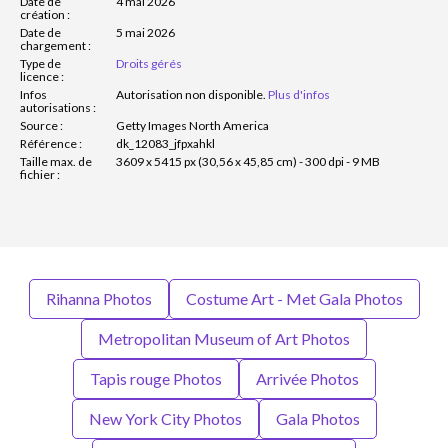
Date de
4 mai 2026
création :
Date de
5 mai 2026
chargement :
Type de
Droits gérés
licence :
Infos
Autorisation non disponible.
Plus d'infos
autorisations :
Source :
Getty Images North America
Référence :
dk_12083_jfpxahkl
Taille max. de
3609 x 5415 px (30,56 x 45,85 cm) - 300 dpi - 9 MB
fichier :
Rihanna Photos
Costume Art - Met Gala Photos
Metropolitan Museum of Art Photos
Tapis rouge Photos
Arrivée Photos
New York City Photos
Gala Photos