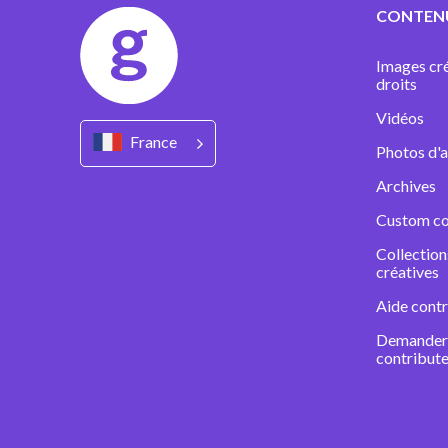
CONTEN
Images cré
droits
Vidéos
France
Photos d'a
Archives
Custom co
Collectio
créatives
Aide contr
Demander 
contribute