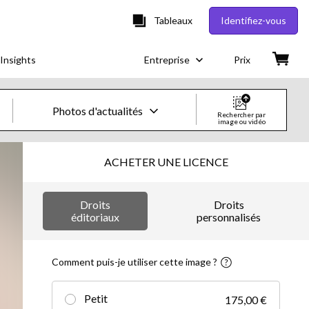
Tableaux
Identifiez-vous
Insights
Entreprise
Prix
Photos d'actualités
Rechercher par
image ou vidéo
Images & vidéos créatives
ACHETER UNE LICENCE
Images
Droits
Droits
Images créatives
éditoriaux
personnalisés
Photos d'actualités
Comment puis-je utiliser cette image ?
Vidéos
Petit
175,00 €
Vidéos créatives