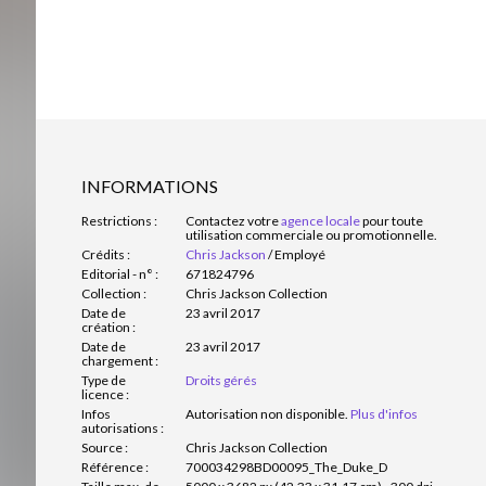
INFORMATIONS
Restrictions :
Contactez votre
agence locale
pour toute
utilisation commerciale ou promotionnelle.
Crédits :
Chris Jackson
/
Employé
Editorial - n° :
671824796
Collection :
Chris Jackson Collection
Date de
23 avril 2017
création :
Date de
23 avril 2017
chargement :
Type de
Droits gérés
licence :
Infos
Autorisation non disponible.
Plus d'infos
autorisations :
Source :
Chris Jackson Collection
Référence :
700034298BD00095_The_Duke_D