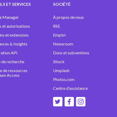
LS ET SERVICES
SOCIÉTÉ
a Manager
À propos de nous
s et autorisations
RSE
ins et extensions
Emploi
nces & Insights
Newsroom
ration API
Dons et subventions
 de recherche
iStock
e de ressources
Unsplash
ium Access
Photos.com
Centre d'assistance