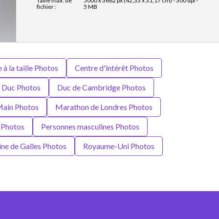
Taille max. de
5000 x 3682 px (42,33 x 31,17 cm) - 300 dpi -
fichier :
5 MB
à la taille Photos
Centre d'intérêt Photos
Duc Photos
Duc de Cambridge Photos
ain Photos
Marathon de Londres Photos
 Photos
Personnes masculines Photos
ine de Galles Photos
Royaume-Uni Photos