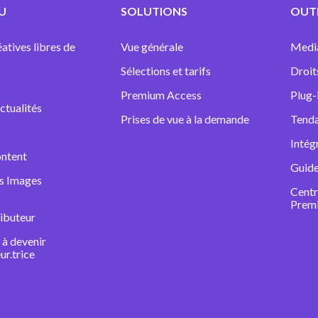
U
SOLUTIONS
OUTI
atives libres de
Vue générale
Medi
Sélections et tarifs
Droit
Premium Access
Plug-
ctualités
Prises de vue à la demande
Tenda
Intég
ntent
Guide
ns Images
Centr
Prem
ibuteur
à devenir
ur.trice