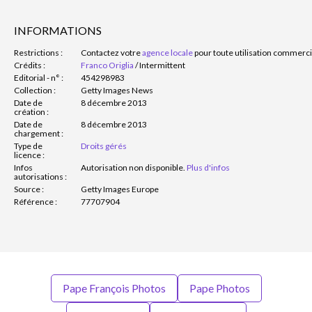
INFORMATIONS
Restrictions :
Contactez votre
agence locale
pour toute utilisation commerci
Crédits :
Franco Origlia
/
Intermittent
Editorial - n° :
454298983
Collection :
Getty Images News
Date de
8 décembre 2013
création :
Date de
8 décembre 2013
chargement :
Type de
Droits gérés
licence :
Infos
Autorisation non disponible.
Plus d'infos
autorisations :
Source :
Getty Images Europe
Référence :
77707904
Pape François Photos
Pape Photos