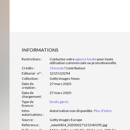
INFORMATIONS
Restrictions :
Contactez votre
agence locale
pour toute
utilisation commerciale ou promotionnelle.
Crédits :
Chesnot
/
Contributeur
Editorial - n° :
1215113294
Collection :
Getty Images News
Date de
27 mars 2020
création :
Date de
27 mars 2020
chargement :
Type de
Droits gérés
licence :
Infos
Autorisation non disponible.
Plus d'infos
autorisations :
Source :
Getty Images Europe
Référence :
_e6w0434_20200327121540195.jpg