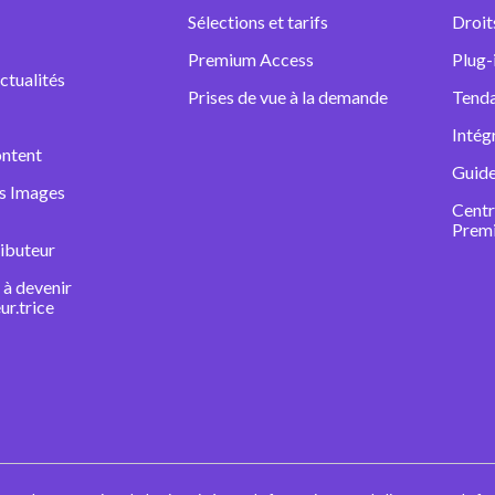
Sélections et tarifs
Droit
Premium Access
Plug-
ctualités
Prises de vue à la demande
Tenda
Intég
ntent
Guide
ns Images
Centr
Prem
ibuteur
à devenir
ur.trice