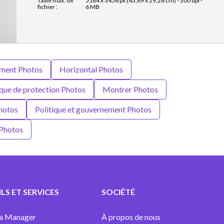
Taille max. de
5184 x 3456 px (43,89 x 29,26 cm) - 300 dpi -
fichier :
6 MB
ment Photos
Horizontal Photos
ue de protection Photos
Montrer Photos
Photos
Politique et gouvernement Photos
Photos
LS ET SERVICES
SOCIÉTÉ
a Manager
À propos de nous