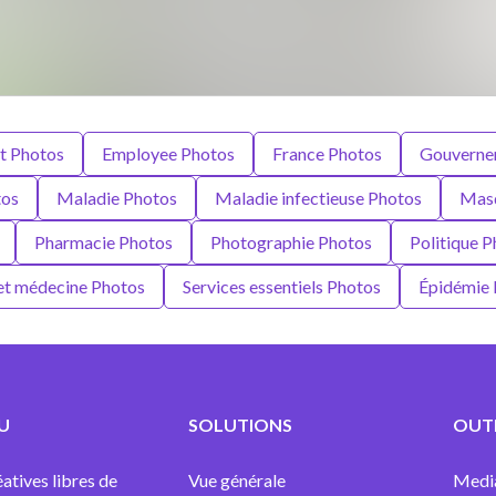
t Photos
Employee Photos
France Photos
Gouverne
tos
Maladie Photos
Maladie infectieuse Photos
Masq
Pharmacie Photos
Photographie Photos
Politique 
et médecine Photos
Services essentiels Photos
Épidémie 
U
SOLUTIONS
OUTI
atives libres de
Vue générale
Medi