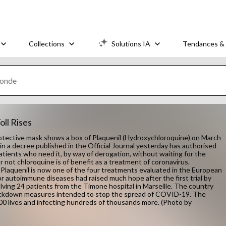
Collections
Solutions IA
Tendances & 
ll Rises
ective mask shows a box of Plaquenil (Hydroxychloroquine) on March
, in a decree published in the Official Journal yesterday has authorised
atients who need it, by way of derogation, without waiting for the
r not chloroquine is of benefit as a treatment of coronavirus.
laquenil is now one of the four treatments evaluated in the European
 for autoimmune diseases had raised much hope after the first trial by
olving 24 patients from the Timone hospital in Marseille. The country
 lockdown measures intended to stop the spread of COVID-19. The
000 lives and infecting hundreds of thousands more. (Photo by