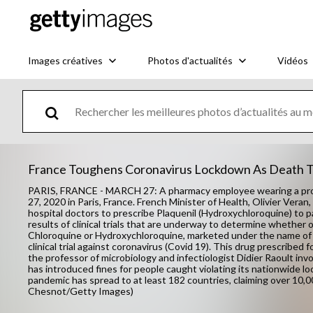
Images créatives
Photos d'actualités
Vidéos
France Toughens Coronavirus Lockdown As Death To
PARIS, FRANCE - MARCH 27: A pharmacy employee wearing a prot
27, 2020 in Paris, France. French Minister of Health, Olivier Veran
hospital doctors to prescribe Plaquenil (Hydroxychloroquine) to p
results of clinical trials that are underway to determine whether o
Chloroquine or Hydroxychloroquine, marketed under the name of P
clinical trial against coronavirus (Covid 19). This drug prescribed
the professor of microbiology and infectiologist Didier Raoult inv
has introduced fines for people caught violating its nationwide
pandemic has spread to at least 182 countries, claiming over 10,
Chesnot/Getty Images)