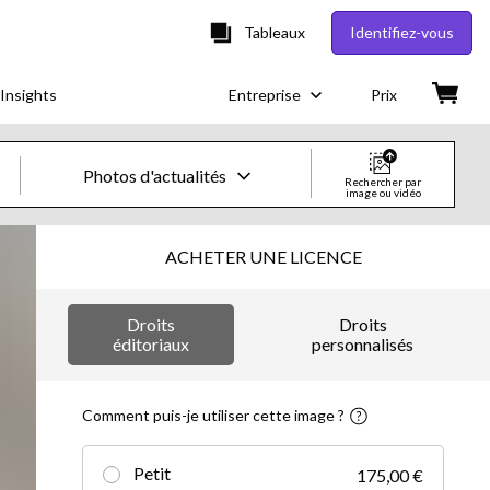
Tableaux
Identifiez-vous
Insights
Entreprise
Prix
Photos d'actualités
Rechercher par
image ou vidéo
Images & vidéos créatives
ACHETER UNE LICENCE
Images
Droits
Droits
Images créatives
éditoriaux
personnalisés
Photos d'actualités
Comment puis-je utiliser cette image ?
Vidéos
Petit
175,00 €
Vidéos créatives