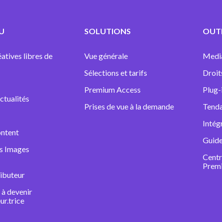
U
SOLUTIONS
OUTI
atives libres de
Vue générale
Medi
Sélections et tarifs
Droit
Premium Access
Plug-
ctualités
Prises de vue à la demande
Tenda
Intég
ntent
Guide
ns Images
Centr
Prem
ibuteur
à devenir
ur.trice