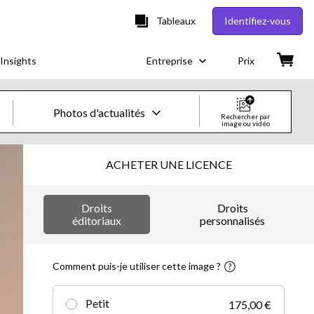
Tableaux
Identifiez-vous
Insights
Entreprise
Prix
Photos d'actualités
Rechercher par
image ou vidéo
Images & vidéos créatives
ACHETER UNE LICENCE
Images
Droits
Droits
Images créatives
éditoriaux
personnalisés
Photos d'actualités
Comment puis-je utiliser cette image ?
Vidéos
Petit
175,00 €
Vidéos créatives