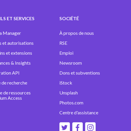
LS ET SERVICES
SOCIÉTÉ
a Manager
À propos de nous
s et autorisations
RSE
ins et extensions
Emploi
nces & Insights
Newsroom
ration API
Dons et subventions
 de recherche
iStock
e de ressources
Unsplash
ium Access
Photos.com
Centre d'assistance