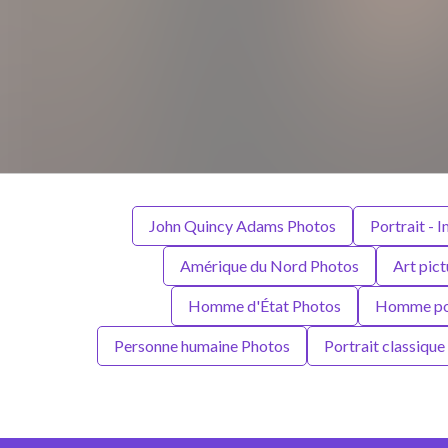
John Quincy Adams Photos
Portrait - 
Amérique du Nord Photos
Art pic
Homme d'État Photos
Homme pol
Personne humaine Photos
Portrait classiqu