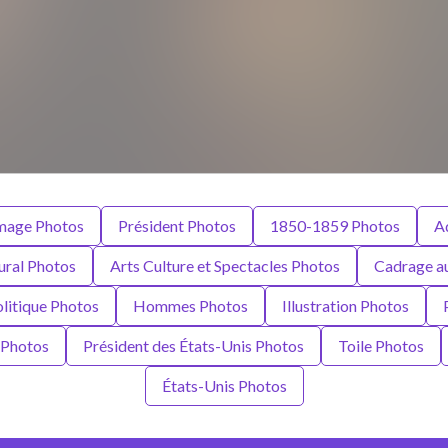
Image Photos
Président Photos
1850-1859 Photos
A
tural Photos
Arts Culture et Spectacles Photos
Cadrage a
itique Photos
Hommes Photos
Illustration Photos
e Photos
Président des États-Unis Photos
Toile Photos
États-Unis Photos