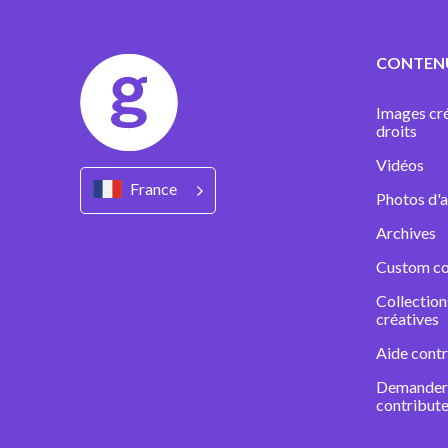
CONTEN
Images cré
droits
Vidéos
France
Photos d'a
Archives
Custom co
Collectio
créatives
Aide contr
Demander 
contribute