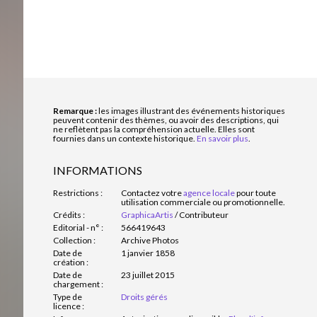
Remarque :
les images illustrant des événements historiques
peuvent contenir des thèmes, ou avoir des descriptions, qui
ne reflètent pas la compréhension actuelle. Elles sont
fournies dans un contexte historique.
En savoir plus
.
INFORMATIONS
Restrictions :
Contactez votre
agence locale
pour toute
utilisation commerciale ou promotionnelle.
Crédits :
GraphicaArtis
/
Contributeur
Editorial - n° :
566419643
Collection :
Archive Photos
Date de
1 janvier 1858
création :
Date de
23 juillet 2015
chargement :
Type de
Droits gérés
licence :