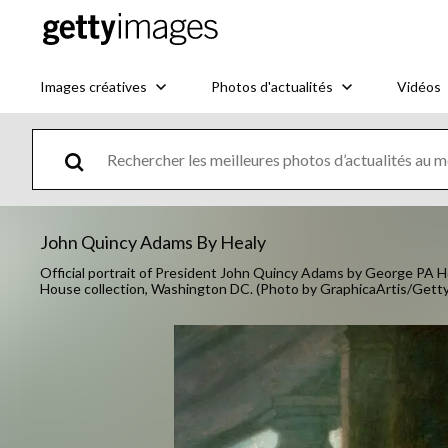
Images créatives
Photos d'actualités
Vidéos
John Quincy Adams By Healy
Official portrait of President John Quincy Adams by George PA He
House collection, Washington DC. (Photo by GraphicaArtis/Gett