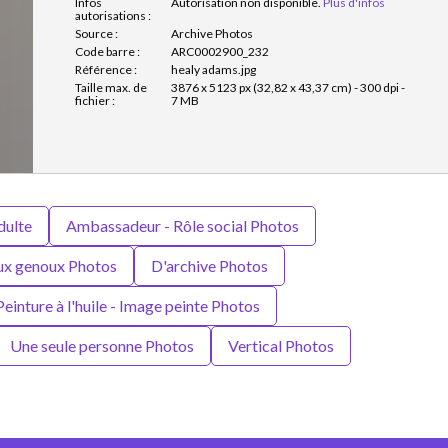
Infos
Autorisation non disponible.
Plus d'infos
autorisations :
Source :
Archive Photos
Code barre :
ARC0002900_232
Référence :
healy adams.jpg
Taille max. de
3876 x 5123 px (32,82 x 43,37 cm) - 300 dpi -
fichier :
7 MB
dulte
Ambassadeur - Rôle social Photos
ux genoux Photos
D'archive Photos
Peinture à l'huile - Image peinte Photos
Une seule personne Photos
Vertical Photos