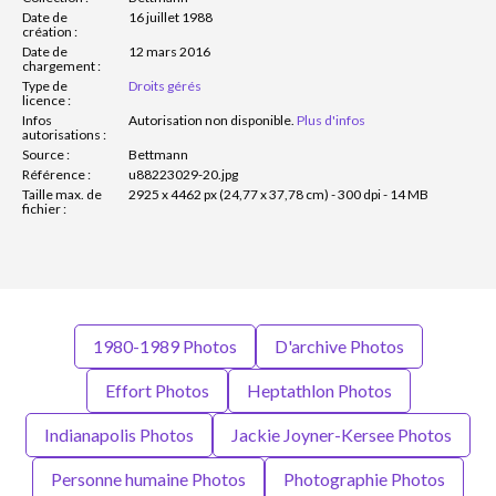
Date de
16 juillet 1988
création :
Date de
12 mars 2016
chargement :
Type de
Droits gérés
licence :
Infos
Autorisation non disponible.
Plus d'infos
autorisations :
Source :
Bettmann
Référence :
u88223029-20.jpg
Taille max. de
2925 x 4462 px (24,77 x 37,78 cm) - 300 dpi - 14 MB
fichier :
1980-1989 Photos
D'archive Photos
Effort Photos
Heptathlon Photos
Indianapolis Photos
Jackie Joyner-Kersee Photos
Personne humaine Photos
Photographie Photos