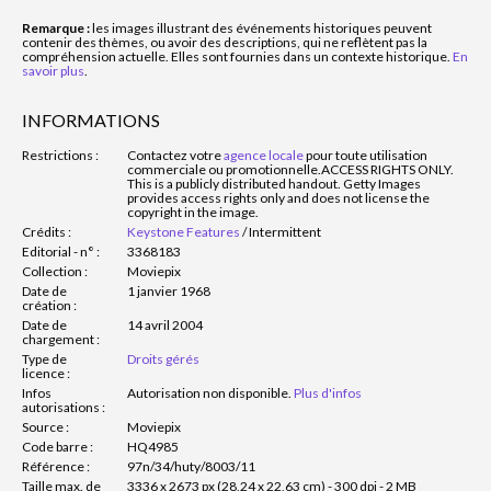
Remarque :
les images illustrant des événements historiques peuvent
contenir des thèmes, ou avoir des descriptions, qui ne reflètent pas la
compréhension actuelle. Elles sont fournies dans un contexte historique.
En
savoir plus
.
INFORMATIONS
Restrictions :
Contactez votre
agence locale
pour toute utilisation
commerciale ou promotionnelle.
ACCESS RIGHTS ONLY.
This is a publicly distributed handout. Getty Images
provides access rights only and does not license the
copyright in the image.
Crédits :
Keystone Features
/
Intermittent
Editorial - n° :
3368183
Collection :
Moviepix
Date de
1 janvier 1968
création :
Date de
14 avril 2004
chargement :
Type de
Droits gérés
licence :
Infos
Autorisation non disponible.
Plus d'infos
autorisations :
Source :
Moviepix
Code barre :
HQ4985
Référence :
97n/34/huty/8003/11
Taille max. de
3336 x 2673 px (28,24 x 22,63 cm) - 300 dpi - 2 MB