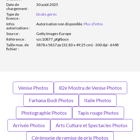
Date de
30 août 2025
chargement :
Type de
Droits gérés
licence :
Infos
Autorisation non disponible.
Plus d'infos
autorisations :
Source :
Getty Images Europe
Référence :
vzc10877_pfgfbocn
Taille max. de
3878 x 5817 px (32,83 x 49,25 cm) - 300 dpi - 6 MB
fichier :
Venise Photos
82e Mostra de Venise Photos
Farhana Bodi Photos
Italie Photos
Photographie Photos
Tapis rouge Photos
Arrivée Photos
Arts Culture et Spectacles Photos
Cérémonie de remise de prix Photos