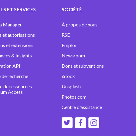
LS ET SERVICES
SOCIÉTÉ
a Manager
À propos de nous
s et autorisations
RSE
ins et extensions
Emploi
nces & Insights
Newsroom
ration API
Dons et subventions
 de recherche
iStock
e de ressources
Unsplash
ium Access
Photos.com
Centre d'assistance