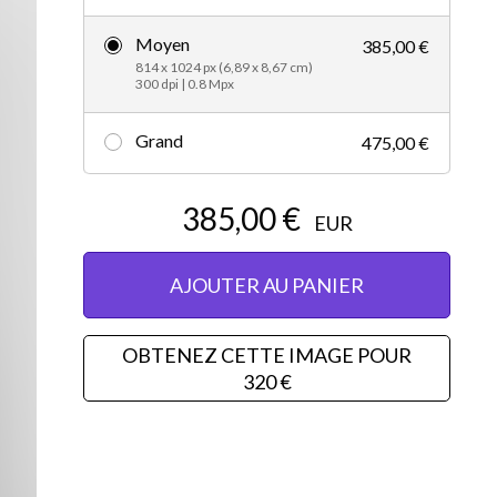
Vidéos d’actualités
Moyen
385,00 €
814 x 1024 px (6,89 x 8,67 cm)
300 dpi | 0.8 Mpx
Grand
475,00 €
385,00 €
EUR
AJOUTER AU PANIER
OBTENEZ CETTE IMAGE POUR
320 €