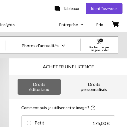
Tableaux
Identifiez-vous
Insights
Entreprise
Prix
Photos d'actualités
Rechercher par
image ou vidéo
Images & vidéos créatives
ACHETER UNE LICENCE
Images
Droits
Droits
Images créatives
éditoriaux
personnalisés
Photos d'actualités
Comment puis-je utiliser cette image ?
Vidéos
Petit
175,00 €
Vidéos créatives