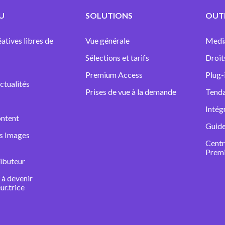
U
SOLUTIONS
OUTI
atives libres de
Vue générale
Medi
Sélections et tarifs
Droit
Premium Access
Plug-
ctualités
Prises de vue à la demande
Tenda
Intég
ntent
Guide
ns Images
Centr
Prem
ibuteur
à devenir
ur.trice