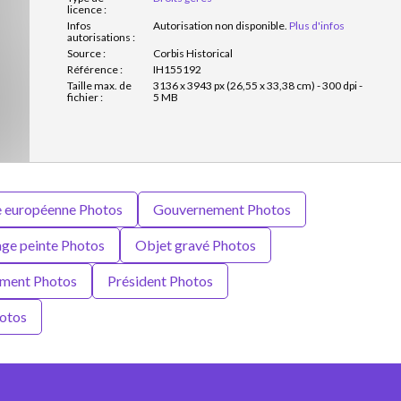
licence :
Infos
Autorisation non disponible.
Plus d'infos
autorisations :
Source :
Corbis Historical
Référence :
IH155192
Taille max. de
3136 x 3943 px (26,55 x 33,38 cm) - 300 dpi -
fichier :
5 MB
 européenne Photos
Gouvernement Photos
ge peinte Photos
Objet gravé Photos
ement Photos
Président Photos
otos