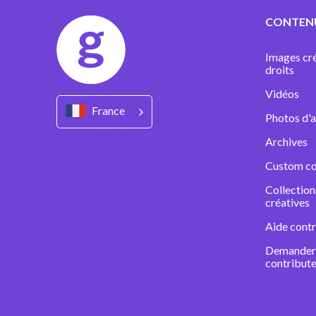
CONTEN
Images cré
droits
Vidéos
France
Photos d'a
Archives
Custom co
Collectio
créatives
Aide contr
Demander 
contribute