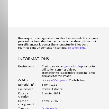
Remarque :
les images illustrant des événements historiques
peuvent contenir des thèmes, ou avoir des descriptions, qui
ne reflètent pas la compréhension actuelle. Elles sont
fournies dans un contexte historique.
En savoir plus
.
INFORMATIONS
Restrictions :
Contactez votre
agence locale
pour toute
utilisation commerciale ou
promotionnelle.
Exclusive licensing is not
available for this image.
Crédits :
Library of Congress
/
Contributeur
Editorial - n° :
640491221
Collection :
Corbis Historical
Date de
1 janvier 1881
création :
Date de
17 mai 2016
chargement :
Type de
Droits gérés