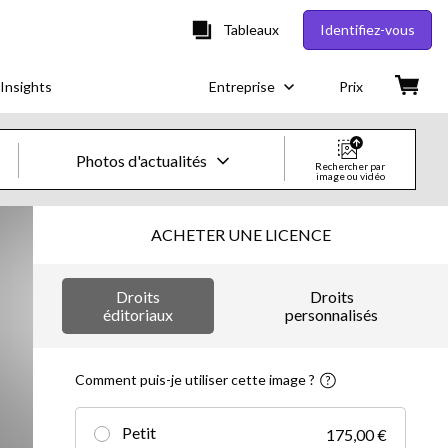
Tableaux
Identifiez-vous
Insights
Entreprise
Prix
Photos d'actualités
Rechercher par
image ou vidéo
Images & vidéos créatives
ACHETER UNE LICENCE
Images
Droits
Droits
Images créatives
éditoriaux
personnalisés
Photos d'actualités
Comment puis-je utiliser cette image ?
Vidéos
Petit
175,00 €
Vidéos créatives