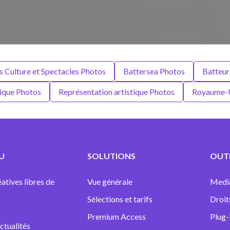
s Culture et Spectacles Photos
Battersea Photos
Batteur
que Photos
Représentation artistique Photos
Royaume-U
U
SOLUTIONS
OUTI
atives libres de
Vue générale
Medi
Sélections et tarifs
Droit
Premium Access
Plug-
ctualités