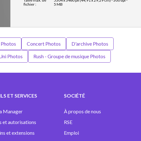
Taille max. de
5304 x 3460 px (44,91 x 29,29 cm) - 300 dpi -
fichier :
5 MB
 Photos
Concert Photos
D'archive Photos
ni Photos
Rush - Groupe de musique Photos
LS ET SERVICES
SOCIÉTÉ
a Manager
À propos de nous
s et autorisations
RSE
ins et extensions
Emploi