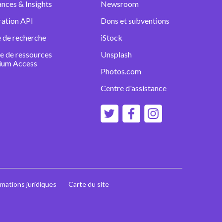
nces & Insights
Newsroom
ration API
Dons et subventions
 de recherche
iStock
e de ressources
Unsplash
ium Access
Photos.com
Centre d'assistance
rmations juridiques
Carte du site