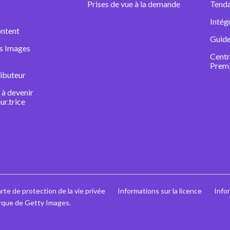
Prises de vue à la demande
Tenda
Intég
ntent
Guide
ns Images
Centr
Prem
ibuteur
à devenir
ur.trice
rte de protection de la vie privée
Informations sur la licence
Info
rque de Getty Images.