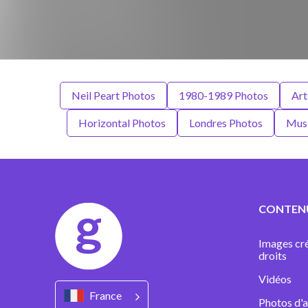
Neil Peart Photos
1980-1989 Photos
Art
Horizontal Photos
Londres Photos
Musi
CONTEN
Images cré
droits
Vidéos
France
Photos d'a