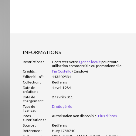
INFORMATIONS
Restrictions :
Contactez votre
agence locale
pour toute
utilisation commerciale ou promotionnelle.
Crédits :
Fin Costello
/
Employé
Editorial - n° :
113209531
Collection :
Redferns
Date de
1 avril 1984
création :
Date de
27 avril 2011
chargement :
Type de
Droits gérés
licence :
Infos
Autorisation non disponible.
Plus d'infos
autorisations :
Source :
Redferns
Référence :
Huty 1758710