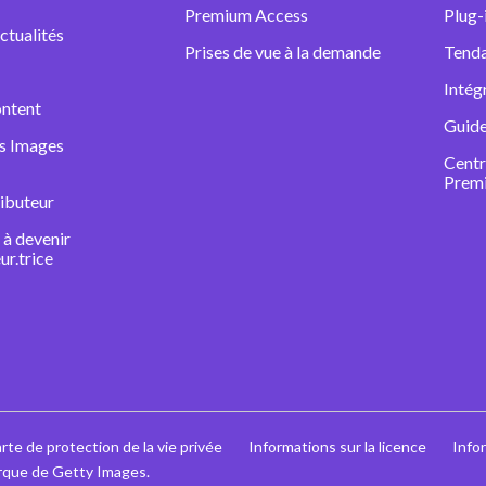
Premium Access
Plug-
ctualités
Prises de vue à la demande
Tenda
Intég
ntent
Guide
ns Images
Centr
Prem
ibuteur
à devenir
ur.trice
rte de protection de la vie privée
Informations sur la licence
Info
rque de Getty Images.