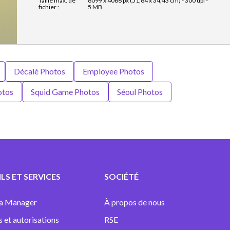
Taille max. de
6099 x 4066 px (51,64 x 34,43 cm) - 300 dpi -
fichier :
5 MB
Décalé Photos
Employee Photos
otos
Squid Game Photos
Séoul Photos
LS ET SERVICES
SOCIÉTÉ
a Manager
À propos de nous
s et autorisations
RSE