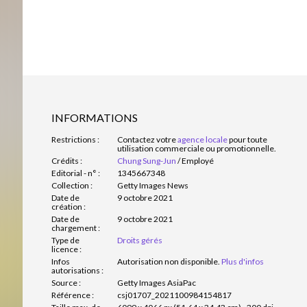
INFORMATIONS
Restrictions :
Contactez votre
agence locale
pour toute
utilisation commerciale ou promotionnelle.
Crédits :
Chung Sung-Jun
/
Employé
Editorial - n° :
1345667348
Collection :
Getty Images News
Date de
9 octobre 2021
création :
Date de
9 octobre 2021
chargement :
Type de
Droits gérés
licence :
Infos
Autorisation non disponible.
Plus d'infos
autorisations :
Source :
Getty Images AsiaPac
Référence :
csj01707_2021100984154817