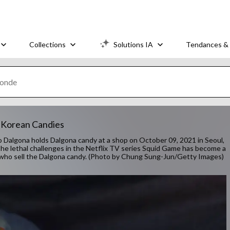
Collections
Solutions IA
Tendances & 
c Korean Candies
gona holds Dalgona candy at a shop on October 09, 2021 in Seoul,
he lethal challenges in the Netflix TV series Squid Game has become a
s who sell the Dalgona candy. (Photo by Chung Sung-Jun/Getty Images)