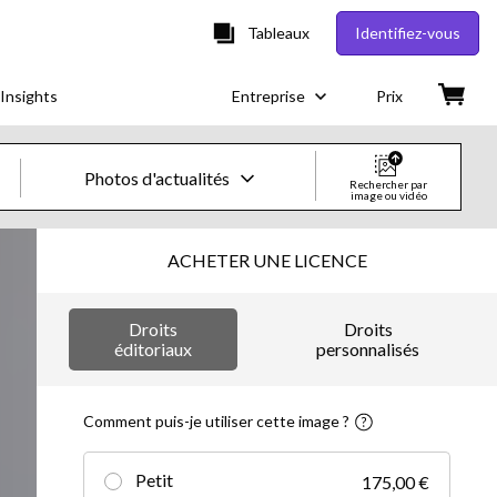
Tableaux
Identifiez-vous
Insights
Entreprise
Prix
Photos d'actualités
Rechercher par
image ou vidéo
Images & vidéos créatives
ACHETER UNE LICENCE
Images
Droits
Droits
Images créatives
éditoriaux
personnalisés
Photos d'actualités
Comment puis-je utiliser cette image ?
Vidéos
Petit
175,00 €
Vidéos créatives