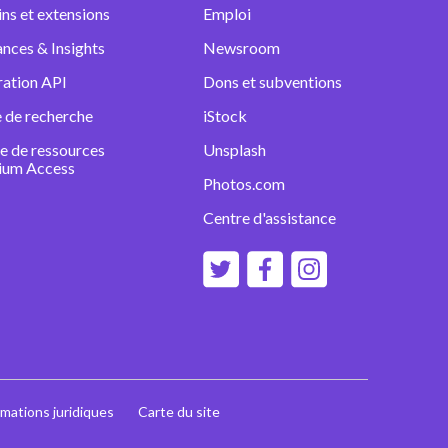
ins et extensions
Emploi
nces & Insights
Newsroom
ration API
Dons et subventions
 de recherche
iStock
e de ressources
Unsplash
ium Access
Photos.com
Centre d'assistance
rmations juridiques
Carte du site