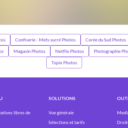
tos
Confiserie - Mets sucré Photos
Corée du Sud Photos
os
Magasin Photos
Netflix Photos
Photographie Ph
Topix Photos
U
SOLUTIONS
OUTI
atives libres de
Vue générale
Medi
Sélections et tarifs
Droit