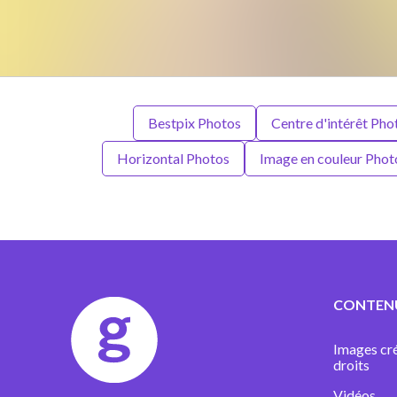
Bestpix Photos
Centre d'intérêt Pho
Horizontal Photos
Image en couleur Phot
CONTEN
Images cré
droits
Vidéos