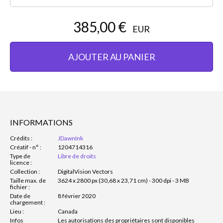
385,00 €
EUR
AJOUTER AU PANIER
INFORMATIONS
Crédits :
JDawnInk
Créatif - n° :
1204714316
Type de
Libre de droits
licence :
Collection :
DigitalVision Vectors
Taille max. de
3624 x 2800 px (30,68 x 23,71 cm) - 300 dpi - 3 MB
fichier :
Date de
8 février 2020
chargement :
Lieu :
Canada
Infos
Les autorisations des propriétaires sont disponibles