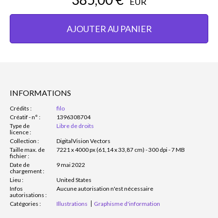
EUR
AJOUTER AU PANIER
INFORMATIONS
Crédits :
filo
Créatif - n° :
1396308704
Type de
Libre de droits
licence :
Collection :
DigitalVision Vectors
Taille max. de
7221 x 4000 px (61,14 x 33,87 cm) - 300 dpi - 7 MB
fichier :
Date de
9 mai 2022
chargement :
Lieu :
United States
Infos
Aucune autorisation n'est nécessaire
autorisations :
Catégories :
Illustrations
Graphisme d'information