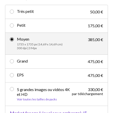
Très petit
50,00 €
Petit
175,00 €
Moyen
385,00 €
1735 x 1735 px (14,69 x 14,69 cm)
300 dpi | 3 Mpx
Grand
475,00 €
EPS
475,00 €
5 grandes images ou vidéos 4K
330,00 €
par téléchargement
et HD
Voir toutes les tailles de packs
Market freeze (visuel sous embargo)