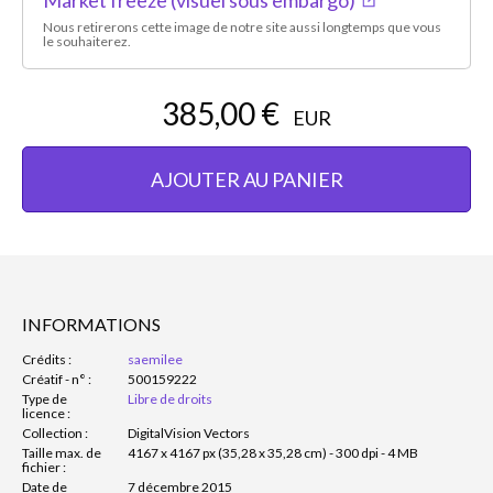
Nous retirerons cette image de notre site aussi longtemps que vous
le souhaiterez.
385,00 €
EUR
AJOUTER AU PANIER
INFORMATIONS
Crédits :
saemilee
Créatif - n° :
500159222
Type de
Libre de droits
licence :
Collection :
DigitalVision Vectors
Taille max. de
4167 x 4167 px (35,28 x 35,28 cm) - 300 dpi - 4 MB
fichier :
Date de
7 décembre 2015