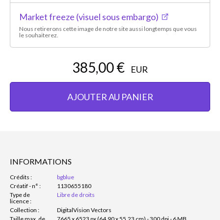
Market freeze (visuel sous embargo)
Nous retirerons cette image de notre site aussi longtemps que vous
le souhaiterez.
385,00 €
EUR
AJOUTER AU PANIER
INFORMATIONS
Crédits :
bgblue
Créatif - n° :
1130655180
Type de
Libre de droits
licence :
Collection :
DigitalVision Vectors
Taille max. de
7665 x 6523 px (64,90 x 55,23 cm) - 300 dpi - 6 MB