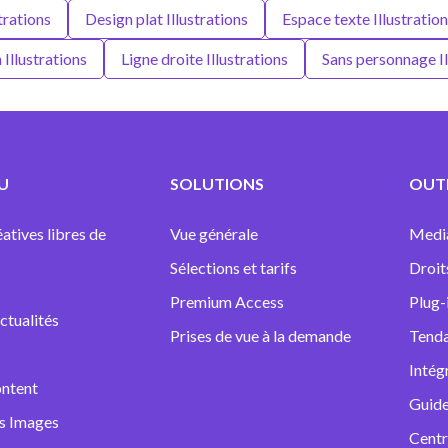
trations
Design plat Illustrations
Espace texte Illustratio
n Illustrations
Ligne droite Illustrations
Sans personnage Il
U
SOLUTIONS
OUTI
atives libres de
Vue générale
Medi
Sélections et tarifs
Droit
Premium Access
Plug-
ctualités
Prises de vue à la demande
Tenda
Intég
ntent
Guide
ns Images
Centr