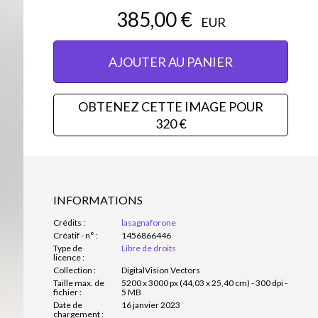
385,00 €
EUR
AJOUTER AU PANIER
OBTENEZ CETTE IMAGE POUR
320 €
INFORMATIONS
Crédits :
lasagnaforone
Créatif - n° :
1456866446
Type de
Libre de droits
licence :
Collection :
DigitalVision Vectors
Taille max. de
5200 x 3000 px (44,03 x 25,40 cm) - 300 dpi -
fichier :
5 MB
Date de
16 janvier 2023
chargement :