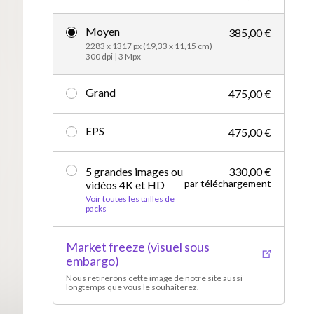
Vidéos d’actualités
Moyen
385,00 €
2283 x 1317 px (19,33 x 11,15 cm)
300 dpi | 3 Mpx
Grand
475,00 €
EPS
475,00 €
5 grandes images ou
330,00 €
par téléchargement
vidéos 4K et HD
Voir toutes les tailles de
packs
Market freeze (visuel sous
embargo)
Nous retirerons cette image de notre site aussi
longtemps que vous le souhaiterez.