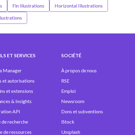
ns
Fin Illustrations
Horizontal Illustrations
lustrations
LS ET SERVICES
SOCIÉTÉ
a Manager
À propos de nous
s et autorisations
RSE
ins et extensions
Emploi
nces & Insights
Newsroom
ration API
Dons et subventions
 de recherche
iStock
e de ressources
Unsplash