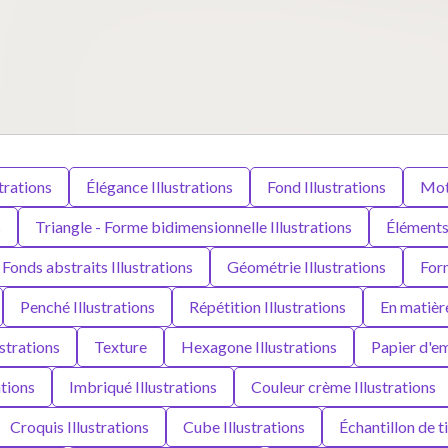
trations
Élégance Illustrations
Fond Illustrations
Moti
s
Triangle - Forme bidimensionnelle Illustrations
Éléments 
Fonds abstraits Illustrations
Géométrie Illustrations
Form
Penché Illustrations
Répétition Illustrations
En matière
strations
Texture
Hexagone Illustrations
Papier d'em
ations
Imbriqué Illustrations
Couleur crème Illustrations
Croquis Illustrations
Cube Illustrations
Échantillon de ti