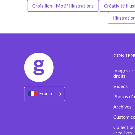
Croisillon - Motif Illustrations
Créativité Illus
Illustratio
CONTEN
Images cré
droits
Vidéos
France
Photos d'a
Archives
Custom co
Collectio
créatives