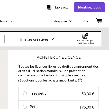
Tableaux
Identifiez-vous
Insights
Entreprise
Prix
Images créatives
Rechercher par
image ou vidéo
Images & vidéos créatives
ACHETER UNE LICENCE
Toutes les licences libres de droits comprennent des
Images
droits d'utilisation mondiaux, une protection
complète et une tarification simple avec des
Images créatives
réductions pour les achats importants.
Photos d'actualités
Très petit
50,00 €
Vidéos
Petit
175,00 €
Vidéos créatives