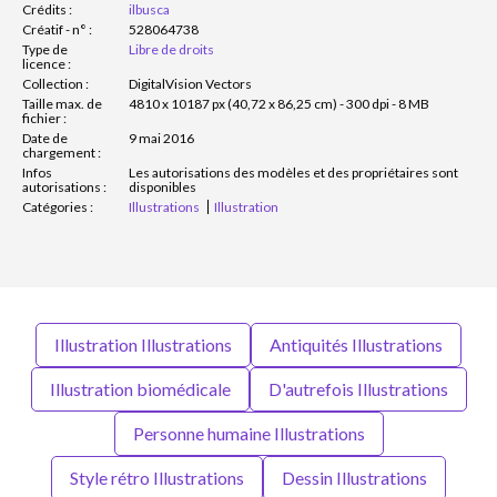
Crédits :
ilbusca
Créatif - n° :
528064738
Type de
Libre de droits
licence :
Collection :
DigitalVision Vectors
Taille max. de
4810 x 10187 px (40,72 x 86,25 cm) - 300 dpi - 8 MB
fichier :
Date de
9 mai 2016
chargement :
Infos
Les autorisations des modèles et des propriétaires sont
autorisations :
disponibles
Catégories :
Illustrations
Illustration
Illustration Illustrations
Antiquités Illustrations
Illustration biomédicale
D'autrefois Illustrations
Personne humaine Illustrations
Style rétro Illustrations
Dessin Illustrations