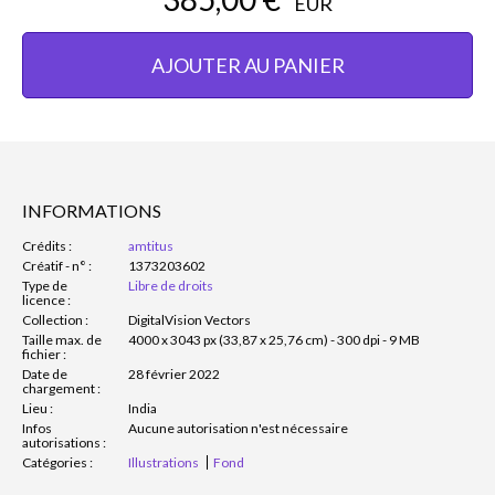
EUR
AJOUTER AU PANIER
INFORMATIONS
Crédits :
amtitus
Créatif - n° :
1373203602
Type de
Libre de droits
licence :
Collection :
DigitalVision Vectors
Taille max. de
4000 x 3043 px (33,87 x 25,76 cm) - 300 dpi - 9 MB
fichier :
Date de
28 février 2022
chargement :
Lieu :
India
Infos
Aucune autorisation n'est nécessaire
autorisations :
Catégories :
Illustrations
Fond