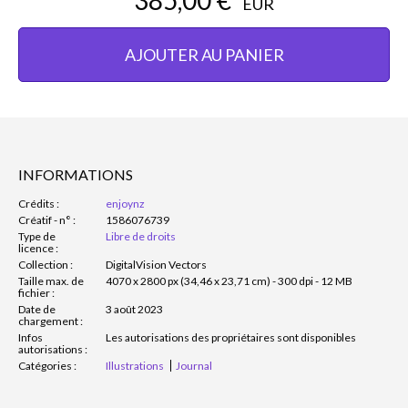
EUR
AJOUTER AU PANIER
INFORMATIONS
Crédits :
enjoynz
Créatif - n° :
1586076739
Type de
Libre de droits
licence :
Collection :
DigitalVision Vectors
Taille max. de
4070 x 2800 px (34,46 x 23,71 cm) - 300 dpi - 12 MB
fichier :
Date de
3 août 2023
chargement :
Infos
Les autorisations des propriétaires sont disponibles
autorisations :
Catégories :
Illustrations
Journal