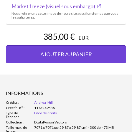
Market freeze (visuel sous embargo)
Nous retirerons cette image de notre site aussi longtemps que vous
le souhaiterez.
385,00 €
EUR
AJOUTER AU PANIER
INFORMATIONS
Crédits :
Andrea_Hill
Créatif - n° :
1173249536
Type de
Libre de droits
licence :
Collection :
DigitalVision Vectors
Taille max. de
7071 x 7071 px (59,87 x 59,87 cm) - 300 dpi - 73 MB
fichier :