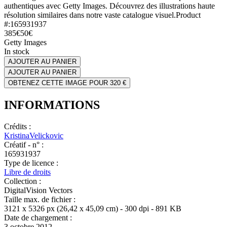
authentiques avec Getty Images. Découvrez des illustrations haute
résolution similaires dans notre vaste catalogue visuel.
Product
#:
165931937
385€
50€
Getty Images
In stock
AJOUTER AU PANIER
AJOUTER AU PANIER
OBTENEZ CETTE IMAGE POUR 320 €
INFORMATIONS
Crédits :
KristinaVelickovic
Créatif - n° :
165931937
Type de licence :
Libre de droits
Collection :
DigitalVision Vectors
Taille max. de fichier :
3121 x 5326 px (26,42 x 45,09 cm) - 300 dpi - 891 KB
Date de chargement :
3 octobre 2012