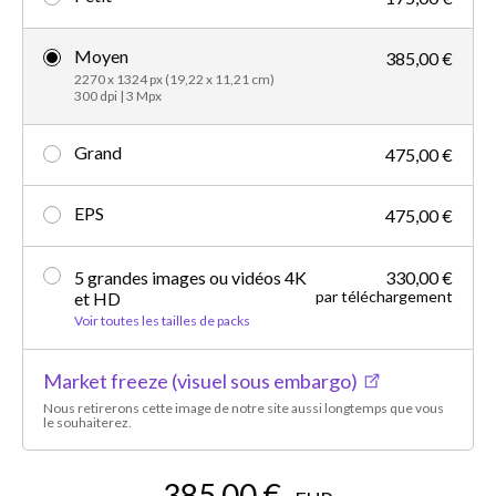
Moyen
385,00 €
2270 x 1324 px (19,22 x 11,21 cm)
300 dpi | 3 Mpx
Grand
475,00 €
EPS
475,00 €
5 grandes images ou vidéos 4K
330,00 €
par téléchargement
et HD
Voir toutes les tailles de packs
Market freeze (visuel sous embargo)
Nous retirerons cette image de notre site aussi longtemps que vous
le souhaiterez.
385,00 €