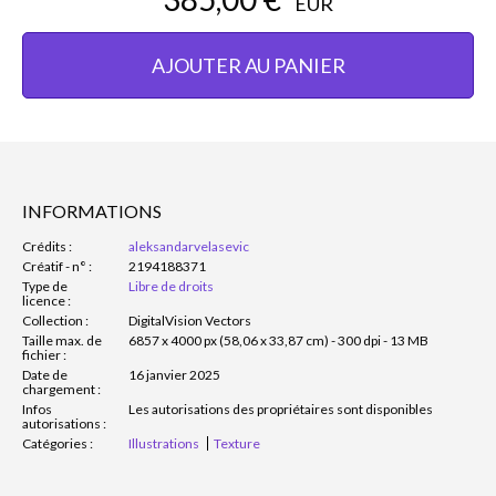
EUR
AJOUTER AU PANIER
INFORMATIONS
Crédits :
aleksandarvelasevic
Créatif - n° :
2194188371
Type de
Libre de droits
licence :
Collection :
DigitalVision Vectors
Taille max. de
6857 x 4000 px (58,06 x 33,87 cm) - 300 dpi - 13 MB
fichier :
Date de
16 janvier 2025
chargement :
Infos
Les autorisations des propriétaires sont disponibles
autorisations :
Catégories :
Illustrations
Texture