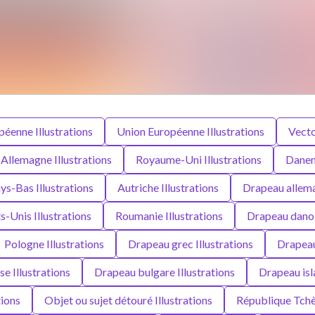
éenne Illustrations
Union Européenne Illustrations
Vecto
Allemagne Illustrations
Royaume-Uni Illustrations
Danem
ys-Bas Illustrations
Autriche Illustrations
Drapeau allema
s-Unis Illustrations
Roumanie Illustrations
Drapeau danois
Pologne Illustrations
Drapeau grec Illustrations
Drapeau 
se Illustrations
Drapeau bulgare Illustrations
Drapeau isla
tions
Objet ou sujet détouré Illustrations
République Tchèq