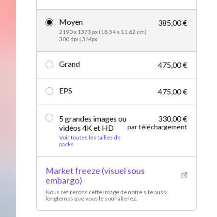
Vidéos d’actualités
Moyen
385,00 €
2190 x 1373 px (18,54 x 11,62 cm)
300 dpi | 3 Mpx
Grand
475,00 €
EPS
475,00 €
5 grandes images ou
330,00 €
par téléchargement
vidéos 4K et HD
Voir toutes les tailles de
packs
Market freeze (visuel sous
embargo)
Nous retirerons cette image de notre site aussi
longtemps que vous le souhaiterez.