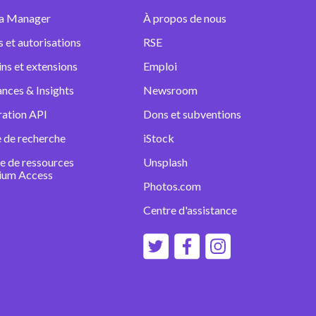
a Manager
À propos de nous
s et autorisations
RSE
ins et extensions
Emploi
nces & Insights
Newsroom
ration API
Dons et subventions
 de recherche
iStock
e de ressources
Unsplash
ium Access
Photos.com
Centre d'assistance