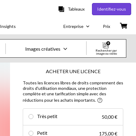
Tableaux
Identifiez-vous
Insights
Entreprise
Prix
Images créatives
Rechercher par
image ou vidéo
Images & vidéos créatives
ACHETER UNE LICENCE
Toutes les licences libres de droits comprennent des
Images
droits d'utilisation mondiaux, une protection
complète et une tarification simple avec des
Images créatives
réductions pour les achats importants.
Photos d'actualités
Très petit
50,00 €
Vidéos
Petit
175,00 €
Vidéos créatives