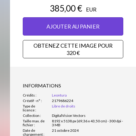
385,00 €
EUR
AJOUTER AU PANIER
OBTENEZ CETTE IMAGE POUR
320 €
INFORMATIONS
Crédits :
Leontura
Créatif - n° :
2179686224
Type de
Libre de droits
licence :
Collection :
DigitalVision Vectors
Taille max. de
8192 x 5138 px (69,36 x 43,50 cm) - 300 dpi -
fichier :
3 MB
Date de
21 octobre 2024
chargement :