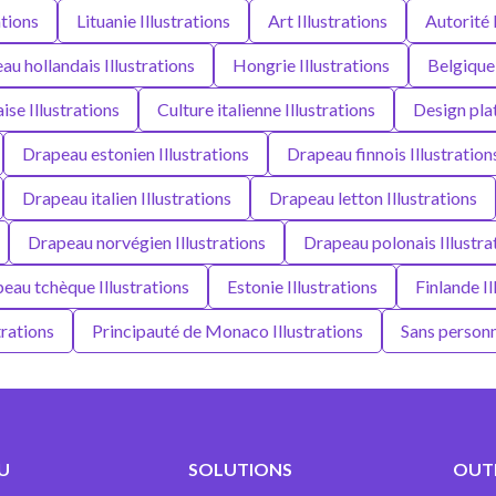
ations
Lituanie Illustrations
Art Illustrations
Autorité 
u hollandais Illustrations
Hongrie Illustrations
Belgique 
ise Illustrations
Culture italienne Illustrations
Design plat
Drapeau estonien Illustrations
Drapeau finnois Illustration
Drapeau italien Illustrations
Drapeau letton Illustrations
Drapeau norvégien Illustrations
Drapeau polonais Illustra
eau tchèque Illustrations
Estonie Illustrations
Finlande Il
trations
Principauté de Monaco Illustrations
Sans personn
U
SOLUTIONS
OUTI