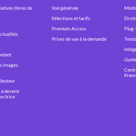
atives libres de
Vue générale
Medi
Sélections et tarifs
Droit
Premium Access
Plug-
ctualités
Prises de vue à la demande
Tenda
Intég
ntent
Guide
ns Images
Centr
Prem
ibuteur
à devenir
ur.trice