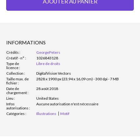
AJOUTER AU PANIER
INFORMATIONS
Crédits :
GeorgePeters
Créatif - n° :
1026843128
Type de
Libre de droits
licence :
Collection :
DigitalVision Vectors
Taille max. de
2828 x 1900 px (23,94 x 16,09 cm) - 300 dpi - 7 MB
fichier :
Date de
28 août 2018
chargement :
Lieu :
United States
Infos
Aucune autorisation n'est nécessaire
autorisations :
Catégories :
Illustrations
Motif